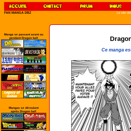
FAN MANGA DBZ
Le site d
Manga se passant avant ou
Dragon
pendant Dragon ball
Ce manga est
Mangas se déroulant
après Dragon ball