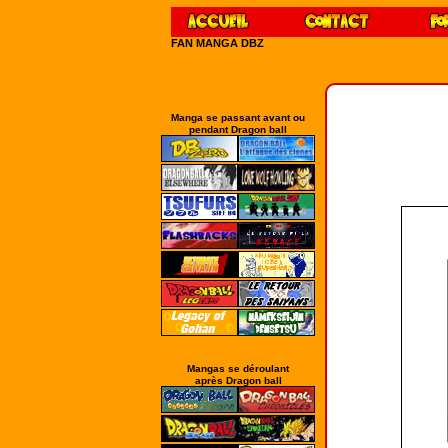
FAN MANGA DBZ
Manga se passant avant ou
pendant Dragon ball
Mangas se déroulant
après Dragon ball