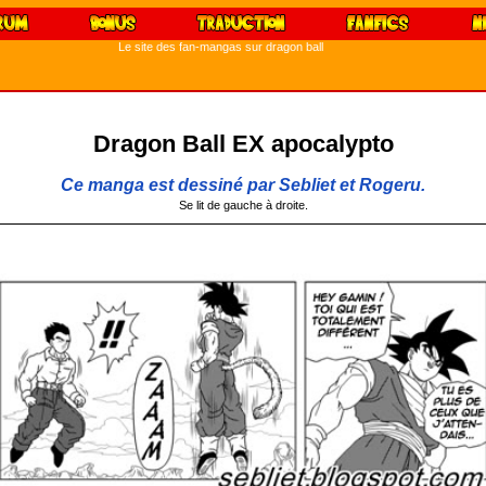
Le site des fan-mangas sur dragon ball
Dragon Ball EX apocalypto
Ce manga est dessiné par Sebliet et Rogeru.
Se lit de gauche à droite.