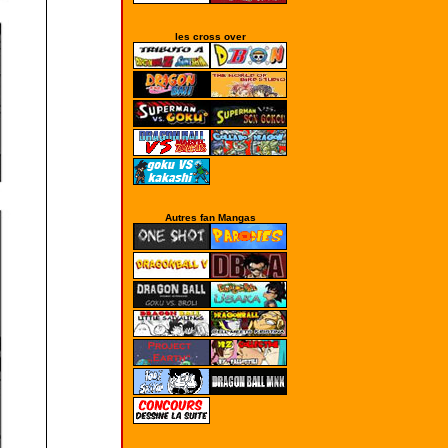
les cross over
Autres fan Mangas