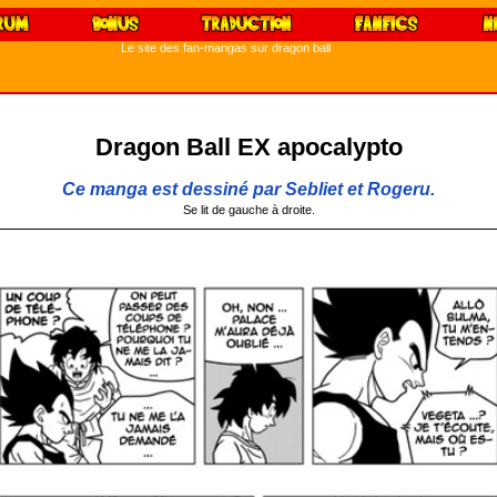
Le site des fan-mangas sur dragon ball
Dragon Ball EX apocalypto
Ce manga est dessiné par Sebliet et Rogeru.
Se lit de gauche à droite.