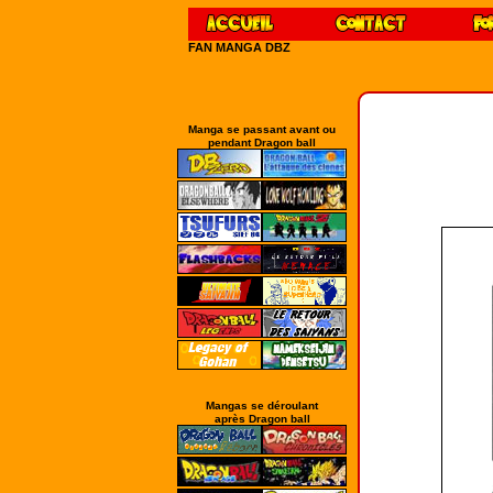
FAN MANGA DBZ
Manga se passant avant ou
pendant Dragon ball
Mangas se déroulant
après Dragon ball