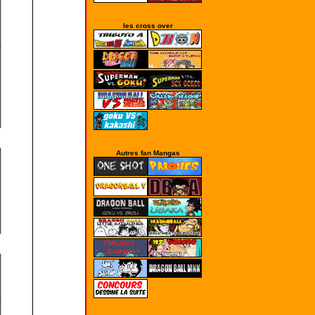
les cross over
Autres fan Mangas