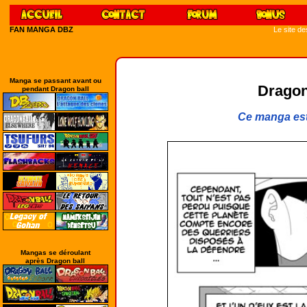
FAN MANGA DBZ
Le site d
Manga se passant avant ou
Dragon
pendant Dragon ball
Ce manga est
Mangas se déroulant
après Dragon ball