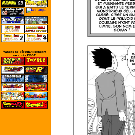
Mangas se déroulant pendant
ou après DBGT