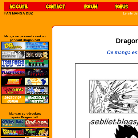
FAN MANGA DBZ
Le site d
Manga se passant avant ou
Dragon
pendant Dragon ball
Ce manga est
Mangas se déroulant
après Dragon ball