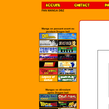
FAN MANGA DBZ
Manga se passant avant ou
pendant Dragon ball
Mangas se déroulant
après Dragon ball