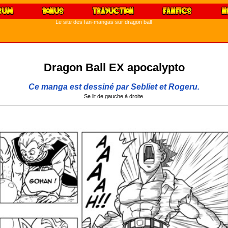
Le site des fan-mangas sur dragon ball
Dragon Ball EX apocalypto
Ce manga est dessiné par Sebliet et Rogeru.
Se lit de gauche à droite.