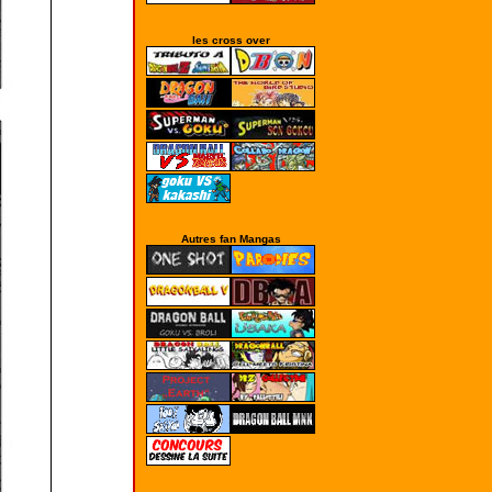
les cross over
Autres fan Mangas