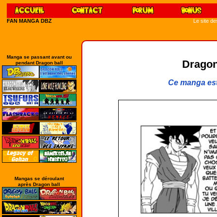
FAN MANGA DBZ
Le site d
Manga se passant avant ou
Dragon
pendant Dragon ball
Ce manga est
Mangas se déroulant
après Dragon ball