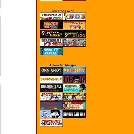
les cross over
Autres fan Mangas