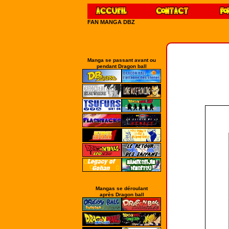
FAN MANGA DBZ
Manga se passant avant ou
pendant Dragon ball
Mangas se déroulant
après Dragon ball