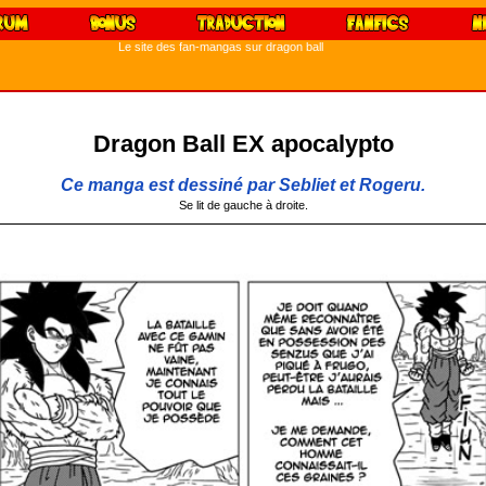
Le site des fan-mangas sur dragon ball
Dragon Ball EX apocalypto
Ce manga est dessiné par Sebliet et Rogeru.
Se lit de gauche à droite.