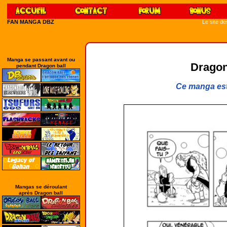
FAN MANGA DBZ
Le site d
Manga se passant avant ou
Dragon
pendant Dragon ball
Ce manga est
Mangas se déroulant
après Dragon ball