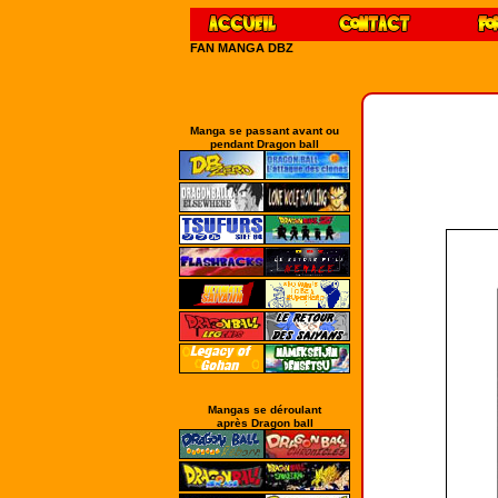
FAN MANGA DBZ
Manga se passant avant ou
pendant Dragon ball
Mangas se déroulant
après Dragon ball