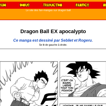
Le site des fan-mangas sur dragon ball
Dragon Ball EX apocalypto
Ce manga est dessiné par Sebliet et Rogeru.
Se lit de gauche à droite.