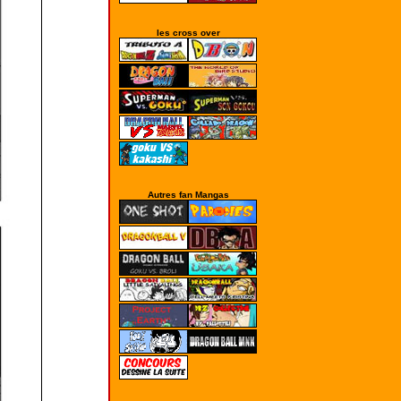
les cross over
Autres fan Mangas