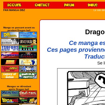
FAN MANGA DBZ
Le site d
Manga se passant avant ou
Drago
pendant Dragon ball
Ce manga est
Ces pages provienn
Traduct
Se l
Mangas se déroulant
après Dragon ball