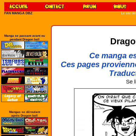
FAN MANGA DBZ
Le site d
Manga se passant avant ou
Drago
pendant Dragon ball
Ce manga est
Ces pages provienn
Traduct
Se l
Mangas se déroulant
après Dragon ball