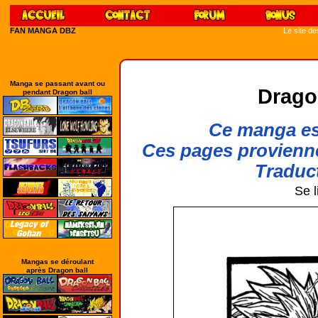
FAN MANGA DBZ
Le site d
Manga se passant avant ou
Drago
pendant Dragon ball
Ce manga est
Ces pages provienn
Traduct
Se l
Mangas se déroulant
après Dragon ball