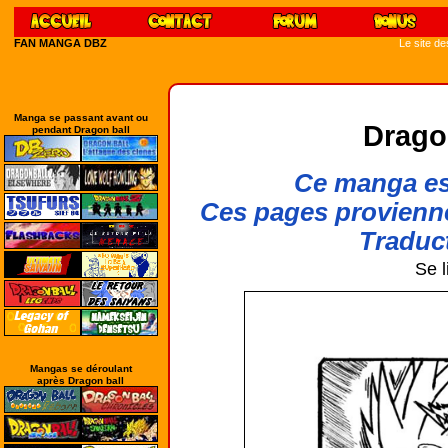
FAN MANGA DBZ
Le site d
Manga se passant avant ou
Drago
pendant Dragon ball
Ce manga est
Ces pages provienn
Traduct
Se l
Mangas se déroulant
après Dragon ball