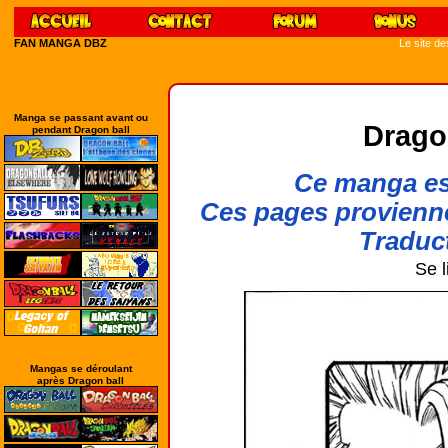
FAN MANGA DBZ
Le site d
Manga se passant avant ou
Drago
pendant Dragon ball
Ce manga est
Ces pages provienn
Traduct
Se l
Mangas se déroulant
après Dragon ball