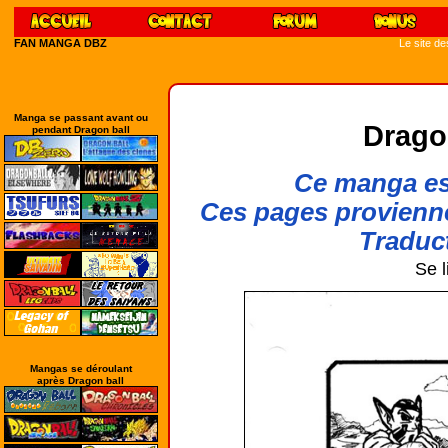
FAN MANGA DBZ
Le site d
Manga se passant avant ou
Drago
pendant Dragon ball
Ce manga est
Ces pages provienn
Traduct
Se l
Mangas se déroulant
après Dragon ball