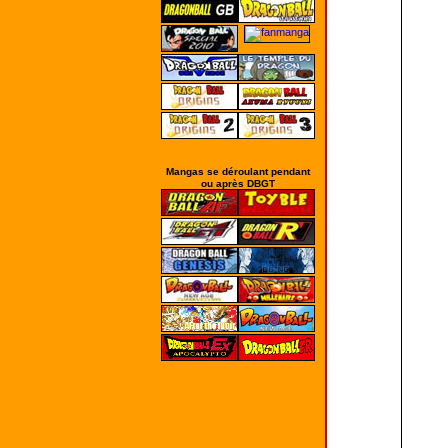
Mangas se déroulant pendant
ou après DBGT