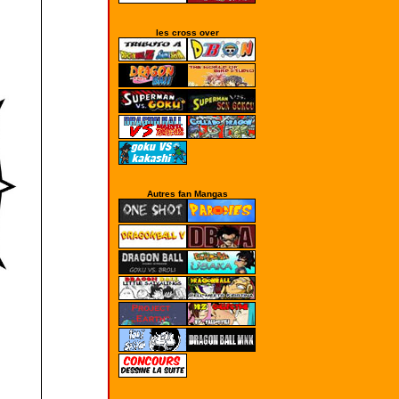
les cross over
Autres fan Mangas