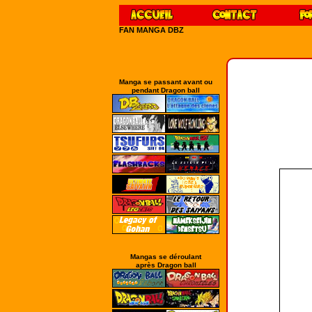
FAN MANGA DBZ
Manga se passant avant ou
pendant Dragon ball
Mangas se déroulant
après Dragon ball