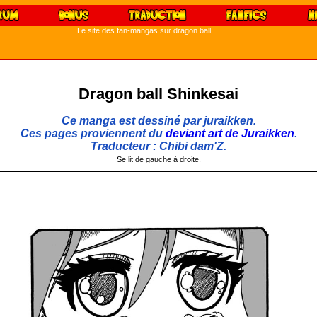
Le site des fan-mangas sur dragon ball
Dragon ball Shinkesai
Ce manga est dessiné par juraikken.
Ces pages proviennent du
deviant art de Juraikken
.
Traducteur : Chibi dam'Z.
Se lit de gauche à droite.