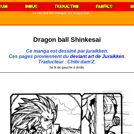
Le site des fan-mangas sur dragon ball
Dragon ball Shinkesai
Ce manga est dessiné par juraikken.
Ces pages proviennent du
deviant art de Juraikken
.
Traducteur : Chibi dam'Z.
Se lit de gauche à droite.