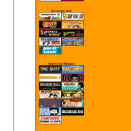
les cross over
Autres fan Mangas