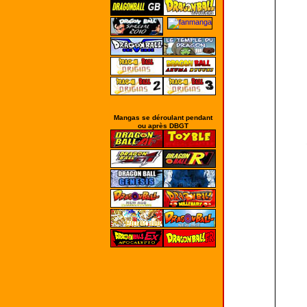
Mangas se déroulant pendant
ou après DBGT