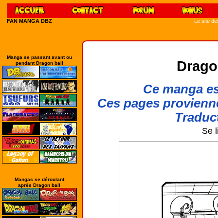
FAN MANGA DBZ
Le site d
Manga se passant avant ou
Drago
pendant Dragon ball
Ce manga est
Ces pages provienn
Traduct
Se l
Mangas se déroulant
après Dragon ball