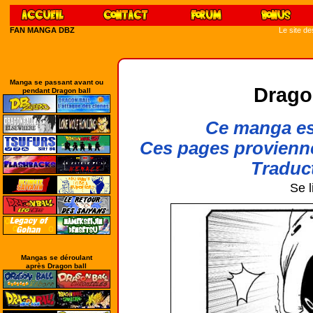
FAN MANGA DBZ
Le site d
Manga se passant avant ou
Drago
pendant Dragon ball
Ce manga est
Ces pages provienn
Traduct
Se l
Mangas se déroulant
après Dragon ball