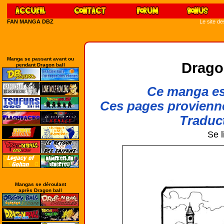
FAN MANGA DBZ
Le site d
Manga se passant avant ou
Drago
pendant Dragon ball
Ce manga est
Ces pages provienn
Traduct
Se l
Mangas se déroulant
après Dragon ball