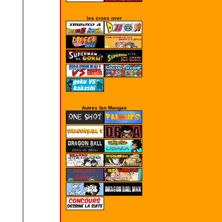
les cross over
Autres fan Mangas