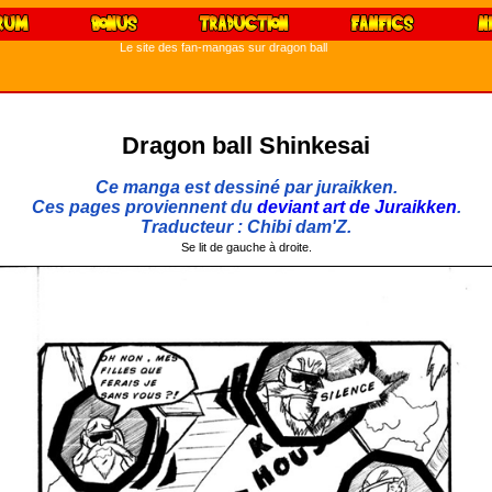
Le site des fan-mangas sur dragon ball
Dragon ball Shinkesai
Ce manga est dessiné par juraikken.
Ces pages proviennent du
deviant art de Juraikken
.
Traducteur : Chibi dam'Z.
Se lit de gauche à droite.