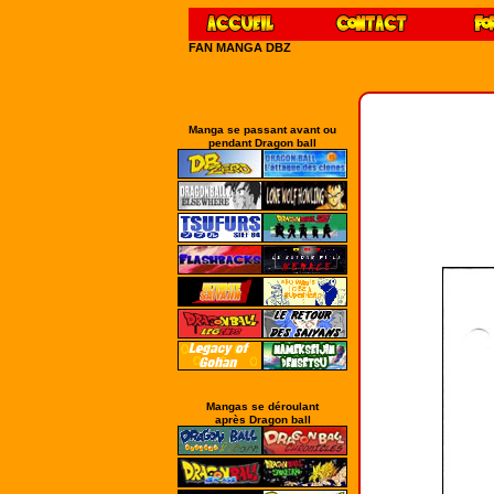
FAN MANGA DBZ
Manga se passant avant ou
pendant Dragon ball
Mangas se déroulant
après Dragon ball