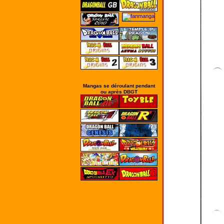
Mangas se déroulant pendant
ou après DBGT