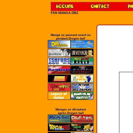
FAN MANGA DBZ
Manga se passant avant ou
pendant Dragon ball
Mangas se déroulant
après Dragon ball