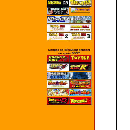
Mangas se déroulant pendant
ou après DBGT