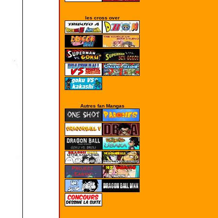
les cross over
Autres fan Mangas