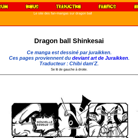
Le site des fan-mangas sur dragon ball
Dragon ball Shinkesai
Ce manga est dessiné par juraikken.
Ces pages proviennent du
deviant art de Juraikken
.
Traducteur : Chibi dam'Z.
Se lit de gauche à droite.