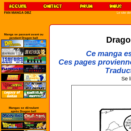
FAN MANGA DBZ
Le site d
Manga se passant avant ou
Drago
pendant Dragon ball
Ce manga est
Ces pages provienn
Traduct
Se l
Mangas se déroulant
après Dragon ball