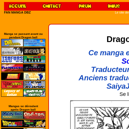
FAN MANGA DBZ
Le site d
Manga se passant avant ou
Drago
pendant Dragon ball
Ce manga e
So
Traducteur
Anciens tradu
SaiyaJ
Se l
Mangas se déroulant
après Dragon ball