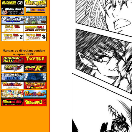
Mangas se déroulant pendant
ou après DBGT