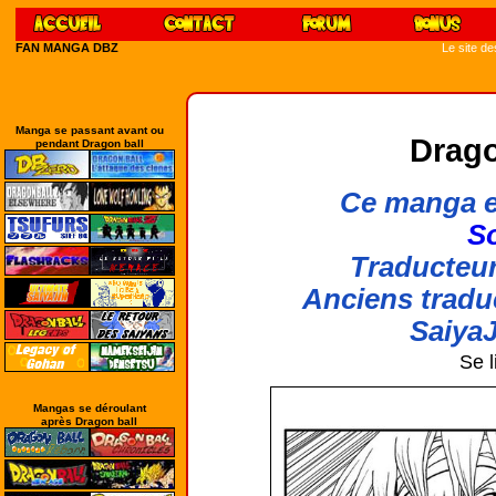
FAN MANGA DBZ
Le site d
Manga se passant avant ou
Drago
pendant Dragon ball
Ce manga e
So
Traducteur
Anciens tradu
SaiyaJ
Se l
Mangas se déroulant
après Dragon ball