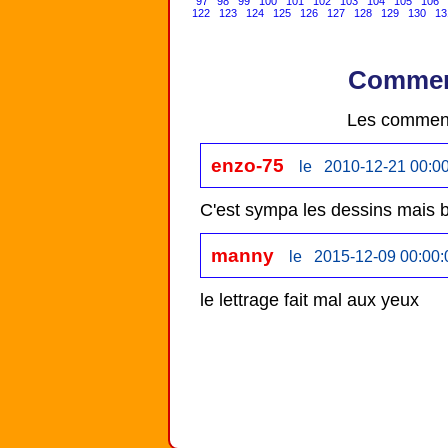
97
98
99
100
101
102
103
104
105
106
122
123
124
125
126
127
128
129
130
13
Comment
Les comment
enzo-75
le 2010-12-21 00:0
C'est sympa les dessins mais br
manny
le 2015-12-09 00:00:
le lettrage fait mal aux yeux