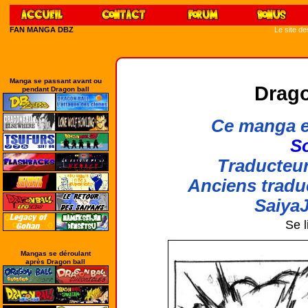
FAN MANGA DBZ
Le site d
Manga se passant avant ou
Drago
pendant Dragon ball
Ce manga e
So
Traducteur
Anciens tradu
SaiyaJ
Se l
Mangas se déroulant
après Dragon ball