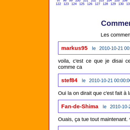
97
98
99
100
101
102
103
104
105
106
122
123
124
125
126
127
128
129
130
13
Comment
Les comment
markus95
le 2010-10-21 00
voila, c'est ce que je disai c
comme ca
stef84
le 2010-10-21 00:00:0
Oui la on dirait que c'est fait à l
Fan-de-Shima
le 2010-10-
Ouais, ça tue tout maintenant. 