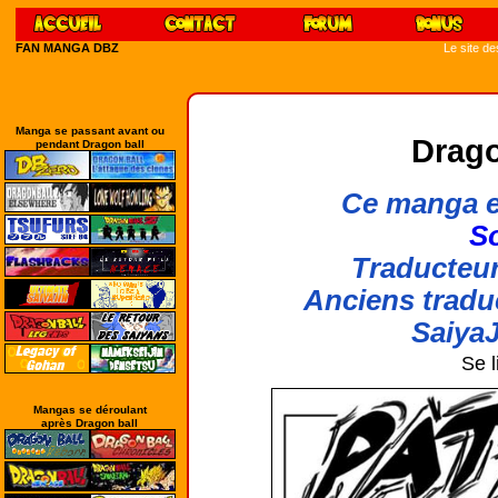
FAN MANGA DBZ
Le site d
Manga se passant avant ou
Drago
pendant Dragon ball
Ce manga e
So
Traducteur
Anciens tradu
SaiyaJ
Se l
Mangas se déroulant
après Dragon ball