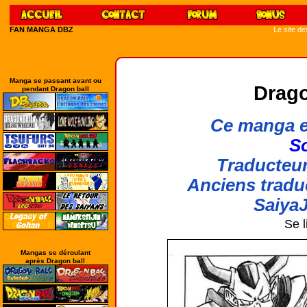
FAN MANGA DBZ
Le site d
Manga se passant avant ou
Drago
pendant Dragon ball
Ce manga e
So
Traducteur
Anciens tradu
SaiyaJ
Se l
Mangas se déroulant
après Dragon ball