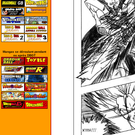
Mangas se déroulant pendant
ou après DBGT