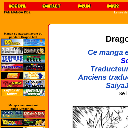
FAN MANGA DBZ
Le site d
Manga se passant avant ou
Drago
pendant Dragon ball
Ce manga e
So
Traducteur
Anciens tradu
SaiyaJ
Se l
Mangas se déroulant
après Dragon ball