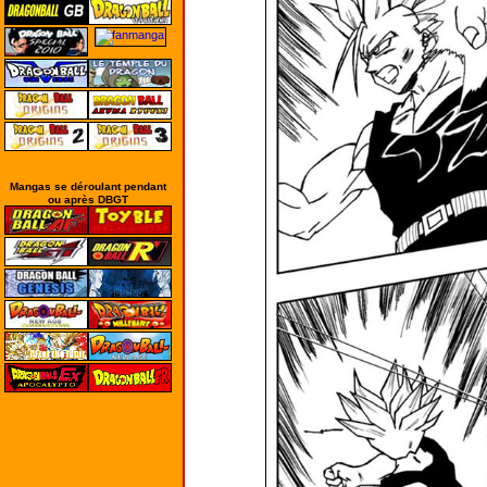
Mangas se déroulant pendant
ou après DBGT