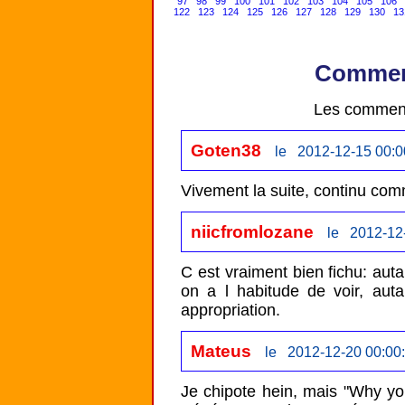
97
98
99
100
101
102
103
104
105
106
122
123
124
125
126
127
128
129
130
13
Comment
Les comment
Goten38
le 2012-12-15 00:0
Vivement la suite, continu co
niicfromlozane
le 2012-12
C est vraiment bien fichu: auta
on a l habitude de voir, auta
appropriation.
Mateus
le 2012-12-20 00:00
Je chipote hein, mais "Why you..