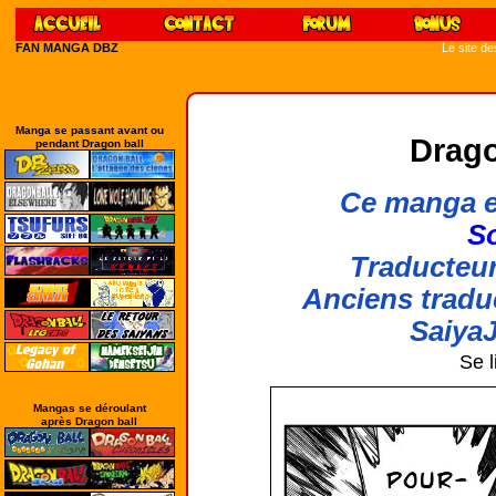
FAN MANGA DBZ
Le site d
Manga se passant avant ou
Drago
pendant Dragon ball
Ce manga e
So
Traducteur
Anciens tradu
SaiyaJ
Se l
Mangas se déroulant
après Dragon ball