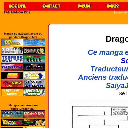
FAN MANGA DBZ
Le site d
Manga se passant avant ou
Drago
pendant Dragon ball
Ce manga e
So
Traducteur
Anciens tradu
SaiyaJ
Se l
Mangas se déroulant
après Dragon ball