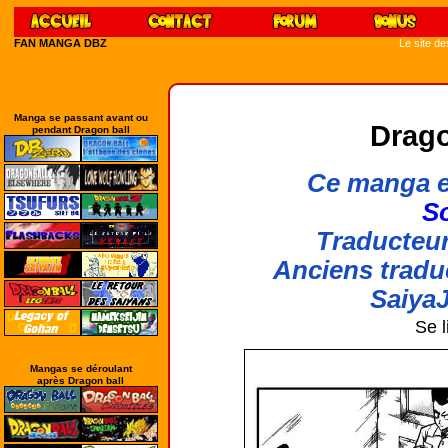
FAN MANGA DBZ
Le site d
Manga se passant avant ou
Drago
pendant Dragon ball
Ce manga e
So
Traducteur
Anciens tradu
SaiyaJ
Se l
Mangas se déroulant
après Dragon ball