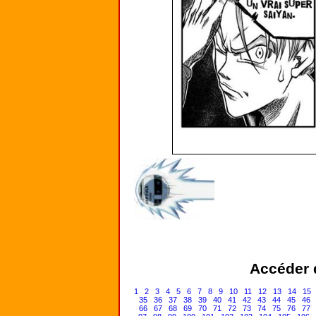
Accéder d
1
2
3
4
5
6
7
8
9
10
11
12
13
14
15
35
36
37
38
39
40
41
42
43
44
45
46
66
67
68
69
70
71
72
73
74
75
76
77