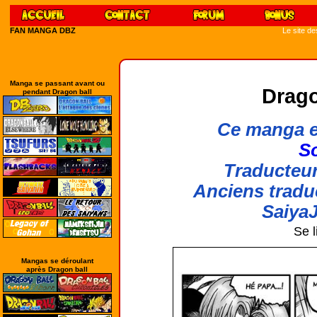
FAN MANGA DBZ
Le site d
Manga se passant avant ou
Drago
pendant Dragon ball
Ce manga e
So
Traducteur
Anciens tradu
SaiyaJ
Se l
Mangas se déroulant
après Dragon ball