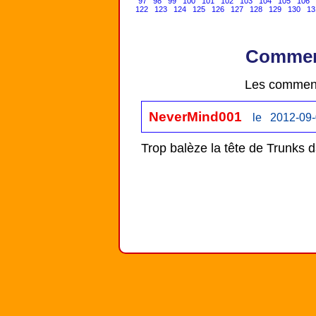
97
98
99
100
101
102
103
104
105
106
122
123
124
125
126
127
128
129
130
13
Comment
Les comment
NeverMind001
le 2012-09-
Trop balèze la tête de Trunks 