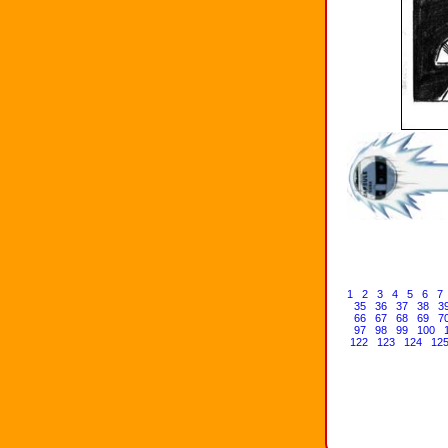
1
2
3
4
5
6
7
35
36
37
38
3
66
67
68
69
7
97
98
99
100
122
123
124
12