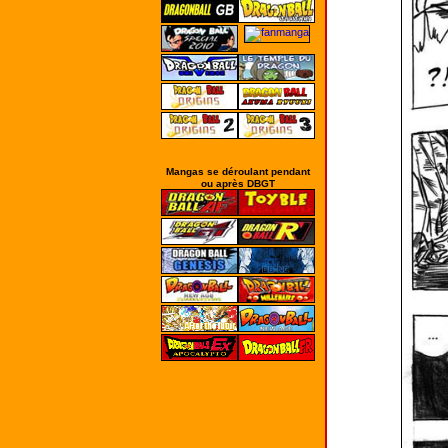
Mangas se déroulant pendant
ou après DBGT