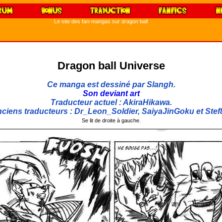
Le site des fan-mangas sur dragon ball
Dragon ball Universe
Ce manga est dessiné par Slangh.
Son deviant art
Traducteur actuel : AkiraHikawa.
ciens traducteurs : Dr_Leon_Soldier, SaiyaJinGoku et Stef
Se lit de droite à gauche.