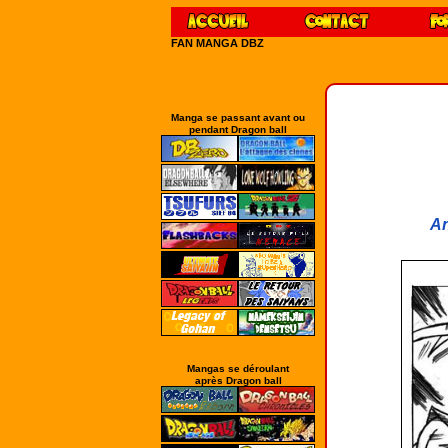
FAN MANGA DBZ
Manga se passant avant ou
pendant Dragon ball
An
Mangas se déroulant
après Dragon ball