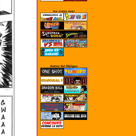
les cross over
Autres fan Mangas