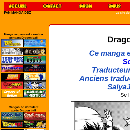
FAN MANGA DBZ
Le site d
Manga se passant avant ou
Drago
pendant Dragon ball
Ce manga e
So
Traducteur
Anciens tradu
SaiyaJ
Se l
Mangas se déroulant
après Dragon ball