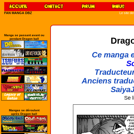
FAN MANGA DBZ
Le site d
Manga se passant avant ou
Drago
pendant Dragon ball
Ce manga e
So
Traducteur
Anciens tradu
SaiyaJ
Se l
Mangas se déroulant
après Dragon ball