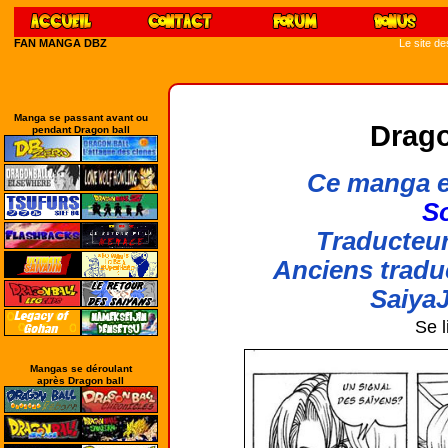
FAN MANGA DBZ
Le site d
Manga se passant avant ou
Drago
pendant Dragon ball
Ce manga e
So
Traducteur
Anciens tradu
SaiyaJ
Se l
Mangas se déroulant
après Dragon ball