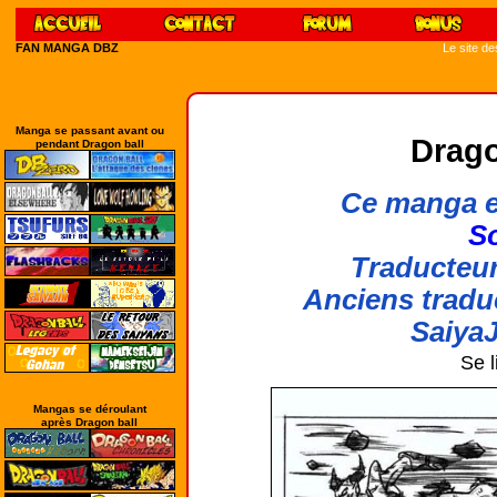
FAN MANGA DBZ
Le site d
Manga se passant avant ou
Drago
pendant Dragon ball
Ce manga e
So
Traducteur
Anciens tradu
SaiyaJ
Se l
Mangas se déroulant
après Dragon ball