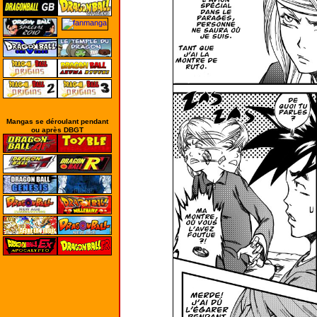
Mangas se déroulant pendant
ou après DBGT