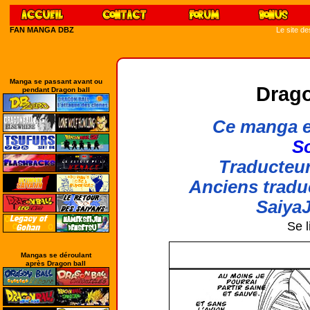
FAN MANGA DBZ
Le site d
Manga se passant avant ou
Drago
pendant Dragon ball
Ce manga e
So
Traducteur
Anciens tradu
SaiyaJ
Se l
Mangas se déroulant
après Dragon ball