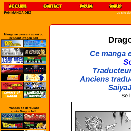
FAN MANGA DBZ
Le site d
Manga se passant avant ou
Drago
pendant Dragon ball
Ce manga e
So
Traducteur
Anciens tradu
SaiyaJ
Se l
Mangas se déroulant
après Dragon ball