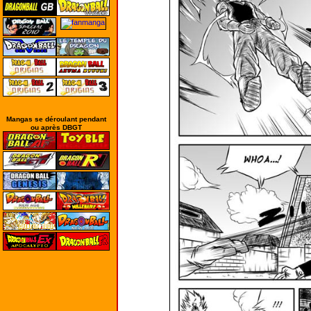
Mangas se déroulant pendant
ou après DBGT