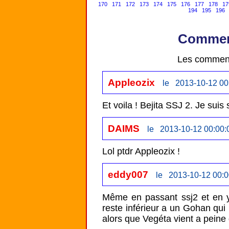
170
171
172
173
174
175
176
177
178
17
194
195
196
Comment
Les comment
Appleozix
le 2013-10-12 00
DAIMS
le 2013-10-12 00:00:
Lol ptdr Appleozix !
eddy007
le 2013-10-12 00:0
Même en passant ssj2 et en y 
reste inférieur a un Gohan qui l
alors que Vegéta vient a peine 