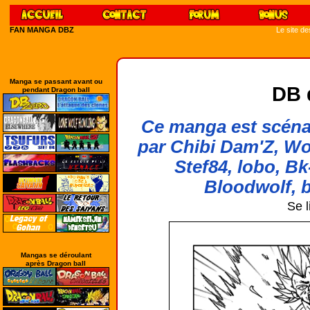
FAN MANGA DBZ
Le site d
Manga se passant avant ou
DB 
pendant Dragon ball
Ce manga est scénar
par Chibi Dam'Z, Wo
Stef84, lobo, Bk
Bloodwolf, b
Se l
Mangas se déroulant
après Dragon ball