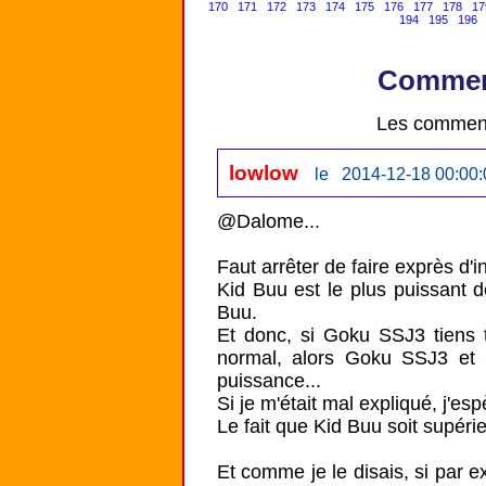
170
171
172
173
174
175
176
177
178
17
194
195
196
Comment
Les comment
lowlow
le 2014-12-18 00:00:
@Dalome...

Faut arrêter de faire exprès d'in
Kid Buu est le plus puissant 
Buu.

Et donc, si Goku SSJ3 tiens t
normal, alors Goku SSJ3 et 
puissance...

Si je m'était mal expliqué, j'espèr
Le fait que Kid Buu soit supéri
Et comme je le disais, si par e