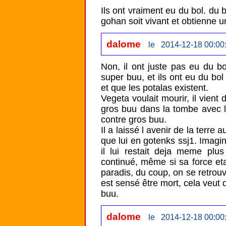
Ils ont vraiment eu du bol. du 
gohan soit vivant et obtienne un
dalome
le 2014-12-18 00:00
Non, il ont juste pas eu du b
super buu, et ils ont eu du bol
et que les potalas existent.

Vegeta voulait mourir, il vient 
gros buu dans la tombe avec lui
contre gros buu.

Il a laissé l avenir de la terre a
que lui en gotenks ssj1. Imagin
il lui restait deja meme plu
continué, même si sa force etait
paradis, du coup, on se retrouv
est sensé être mort, cela veut d
buu.
dalome
le 2014-12-18 00:00