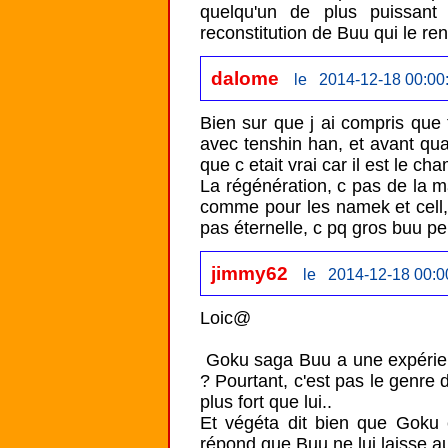
quelqu'un de plus puissant
dalome
le 2014-12-18 00:00
Bien sur que j ai compris que t
avec tenshin han, et avant quand
que c etait vrai car il est le c
La régénération, c pas de la ma
comme pour les namek et cell, 
pas éternelle, c pq gros buu pe
jimmy62
le 2014-12-18 00:0
Loic@

 Goku saga Buu a une expérience immense en combat, et tu dit qu'il se trompe 
? Pourtant, c'est pas le genre d
plus fort que lui..

Et végéta dit bien que Goku 
répond que Buu ne lui laisse au