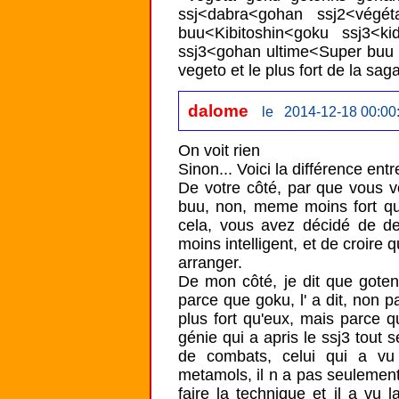
ssj<dabra<gohan ssj2<végéta
buu<Kibitoshin<goku ssj3<k
ssj3<gohan ultime<Super buu
vegeto et le plus fort de la sag
dalome
le 2014-12-18 00:00
On voit rien

Sinon... Voici la différence ent
De votre côté, par que vous vo
buu, non, meme moins fort que
cela, vous avez décidé de de 
moins intelligent, et de croire 
arranger.

De mon côté, je dit que gotenk
parce que goku, l' a dit, non 
plus fort qu'eux, mais parce que
génie qui a apris le ssj3 tout 
de combats, celui qui a vu 
metamols, il n a pas seulement 
faire la technique et il a vu 