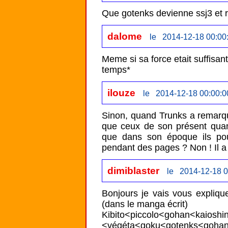
Que gotenks devienne ssj3 et 
dalome
le 2014-12-18 00:00
Meme si sa force etait suffisant
temps*
ilouze
le 2014-12-18 00:00:0
Sinon, quand Trunks a remarqu
que ceux de son présent quand
que dans son époque ils pouv
pendant des pages ? Non ! Il a 
dimiblaster
le 2014-12-18 0
Bonjours je vais vous expliqu
(dans le manga écrit)

Kibito<piccolo<gohan<kaios
<végéta<goku<gotenks<g