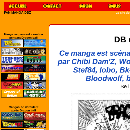
FAN MANGA DBZ
Le site d
Manga se passant avant ou
DB 
pendant Dragon ball
Ce manga est scénar
par Chibi Dam'Z, Wo
Stef84, lobo, Bk
Bloodwolf, b
Se l
Mangas se déroulant
après Dragon ball