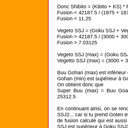
Donc Shibito = (Kibito + KS) *
Fusion < 42187.5 / (1875 + 187
Fusion < 11.25

Vegeto SSJ = (Goku SSJ + Veg
Fusion > 42187.5 / (3000 + 300
Fusion > 7.03125

Vegeto SSJ (max) = (Goku SSJ
Vegetto SSJ (max) = (3000 + 3
Buu Gohan (max) est inférieur 
Gohan (min) est supérieur à G
On obtient donc que

Super Buu (max) = Buu Goah
25312.5

En continuant ainsi, on se ren
SSJ2... car si tu prend Goten e
de fusion calculé qui est auss
SSJ est supérieur à Goku SSJ3