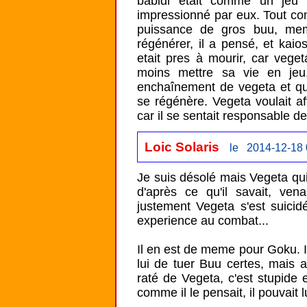
babidi etait comme un jeu 
impressionné par eux. Tout co
puissance de gros buu, mem
régénérer, il a pensé, et kaios
etait pres à mourir, car veget
moins mettre sa vie en jeu,
enchaînement de vegeta et que
se régénère. Vegeta voulait aff
car il se sentait responsable d
Loic Solaris
le 2014-12-18 
Je suis désolé mais Vegeta qui
d'après ce qu'il savait, vena
justement Vegeta s'est suicidé
experience au combat...

Il en est de meme pour Goku. Il 
lui de tuer Buu certes, mais a
raté de Vegeta, c'est stupide e
comme il le pensait, il pouvait 