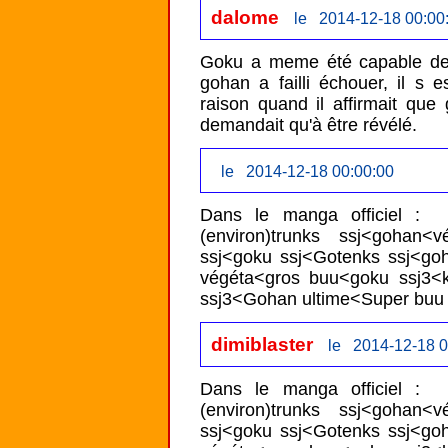
dalome
le 2014-12-18 00:00
Goku a meme été capable de p
gohan a failli échouer, il s 
raison quand il affirmait que
demandait qu'à être révélé.
le 2014-12-18 00:00:00
Dans le manga officiel :  k
(environ)trunks ssj<gohan<
ssj<goku ssj<Gotenks ssj<goh
végéta<gros buu<goku ssj3<k
ssj3<Gohan ultime<Super buu
dimiblaster
le 2014-12-18 0
Dans le manga officiel :  k
(environ)trunks ssj<gohan<
ssj<goku ssj<Gotenks ssj<goh