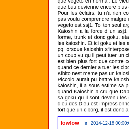
que vegeto en normal. Le vieux
que buu devienne encore plus d
Pour les éclairs, tu n'a rien c
pas voulu comprendre malgré n
vegeto est ssj1. Toi ton seul arg
Kaioshin a la force d un ssj1 
forme, trunk et donc goku, et
les kaioshin. Et ici goku et les
pq lorsque kaioshin s'interpose
un coup vu qu il peut tuer un ci
est bien plus fort que contre c
quand ce dernier a tuer les cib
Kibito nest meme pas un kaiosh
Piccolo aurait pu battre kaiosh
kaioshin, il a sous estime sa 
quand Kaioshin a cru que Dabr
sa goku qu il sont devenu les 
dieu des Dieu est impressionné 
fort que un ciborg, il est donc a
lowlow
le 2014-12-18 00:00: