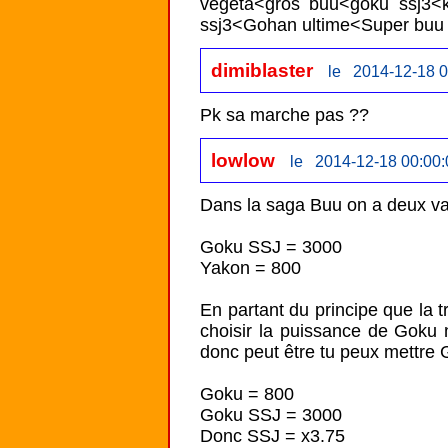
végéta<gros buu<goku ssj3<k
ssj3<Gohan ultime<Super buu
dimiblaster
le 2014-12-18 0
Pk sa marche pas ??
lowlow
le 2014-12-18 00:00:
Dans la saga Buu on a deux val
Goku SSJ = 3000

Yakon = 800

En partant du principe que la tr
choisir la puissance de Goku 
donc peut être tu peux mettre G
Goku = 800

Goku SSJ = 3000

Donc SSJ = x3.75
