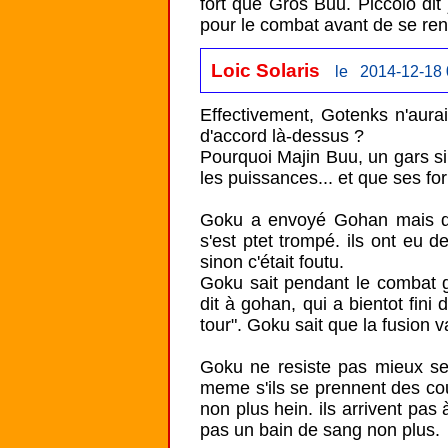
fort que Gros Buu. Piccolo dit j
pour le combat avant de se rend
Loic Solaris
le 2014-12-18 
Effectivement, Gotenks n'aura
d'accord là-dessus ?

Pourquoi Majin Buu, un gars si
les puissances... et que ses fo
Goku a envoyé Gohan mais quan
s'est ptet trompé. ils ont eu d
sinon c'était foutu.

Goku sait pendant le combat g
dit à gohan, qui a bientot fini 
tour". Goku sait que la fusion 
Goku ne resiste pas mieux se
meme s'ils se prennent des cou
non plus hein. ils arrivent pas 
pas un bain de sang non plus.