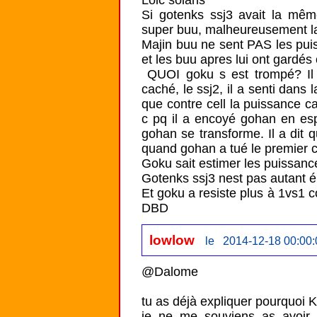
Loic solaris

Si gotenks ssj3 avait la même
super buu, malheureusement la f
Majin buu ne sent PAS les pui
et les buu apres lui ont gardés
 QUOI goku s est trompé? Il a envoyé gohan car il savait pour son pouvoir 
caché, le ssj2, il a senti dans l
que contre cell la puissance c
c pq il a encoyé gohan en esp
gohan se transforme. Il a dit q
quand gohan a tué le premier cell j
Goku sait estimer les puissance,
Gotenks ssj3 nest pas autant é
Et goku a resiste plus à 1vs1 
DBD
lowlow
le 2014-12-18 00:00:
@Dalome

tu as déjà expliquer pourquoi 
je ne me souviens as avoir 