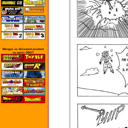
Mangas se déroulant pendant
ou après DBGT