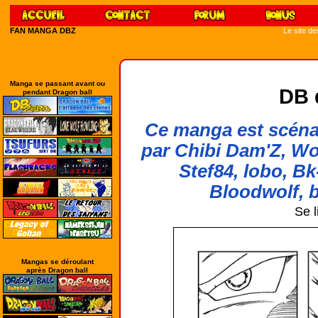
FAN MANGA DBZ
Le site d
Manga se passant avant ou
DB 
pendant Dragon ball
Ce manga est scénar
par Chibi Dam'Z, Wo
Stef84, lobo, Bk
Bloodwolf, b
Se l
Mangas se déroulant
après Dragon ball