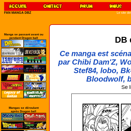
FAN MANGA DBZ
Le site d
Manga se passant avant ou
DB 
pendant Dragon ball
Ce manga est scénar
par Chibi Dam'Z, Wo
Stef84, lobo, Bk
Bloodwolf, b
Se l
Mangas se déroulant
après Dragon ball