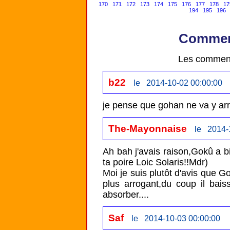
170
171
172
173
174
175
176
177
178
17
194
195
196
Comment
Les comment
b22
le 2014-10-02 00:00:00
je pense que gohan ne va y arr
The-Mayonnaise
le 2014-
Ah bah j'avais raison,Gokû a b
ta poire Loic Solaris!!Mdr)

Moi je suis plutôt d'avis que G
plus arrogant,du coup il bai
absorber....
Saf
le 2014-10-03 00:00:00