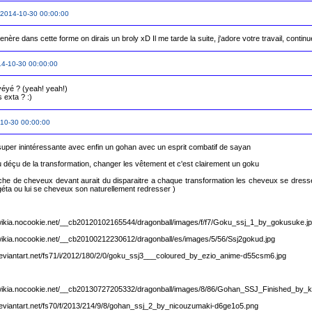
2014-10-30 00:00:00
p venère dans cette forme on dirais un broly xD Il me tarde la suite, j'adore votre travail, cont
4-10-30 00:00:00
éyé ? (yeah! yeah!)

s exta ? :)
10-30 00:00:00
e super inintéressante avec enfin un gohan avec un esprit combatif de sayan 

u déçu de la transformation, changer les vêtement et c'est clairement un goku

he de cheveux devant aurait du disparaitre a chaque transformation les cheveux se dresse 
géta ou lui se cheveux son naturellement redresser ) 

2.wikia.nocookie.net/__cb20120102165544/dragonball/images/f/f7/Goku_ssj_1_by_gokusuke.jp
1.wikia.nocookie.net/__cb20100212230612/dragonball/es/images/5/56/Ssj2gokud.jpg

3.deviantart.net/fs71/i/2012/180/2/0/goku_ssj3___coloured_by_ezio_anime-d55csm6.jpg

g2.wikia.nocookie.net/__cb20130727205332/dragonball/images/8/86/Gohan_SSJ_Finished_by_kin
7.deviantart.net/fs70/f/2013/214/9/8/gohan_ssj_2_by_nicouzumaki-d6ge1o5.png
