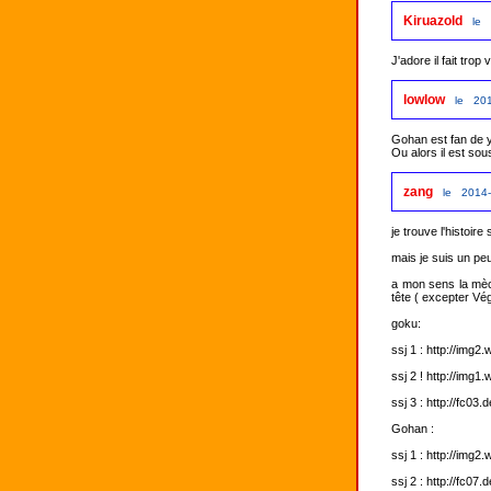
Kiruazold
le 
J'adore il fait tro
lowlow
le 201
Gohan est fan de y
Ou alors il est sou
zang
le 2014-
je trouve l'histoir
mais je suis un pe
a mon sens la mèc
tête ( excepter Vé
goku: 

ssj 1 : http://img
ssj 2 ! http://img
ssj 3 : http://fc0
Gohan :

ssj 1 : http://im
ssj 2 : http://fc0