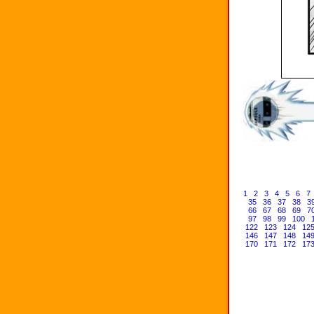
1
2
3
4
5
6
7
35
36
37
38
3
66
67
68
69
7
97
98
99
100
122
123
124
12
146
147
148
14
170
171
172
17