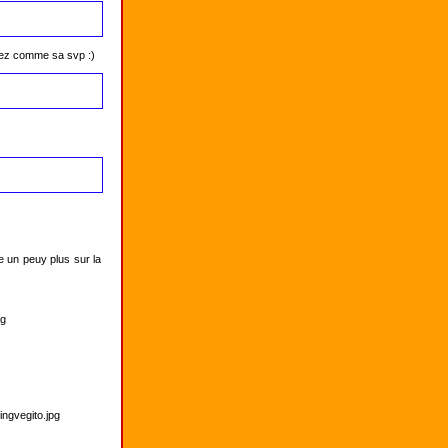
inuez comme sa svp :)
un peuy plus sur la 
g

gvegito.jpg
