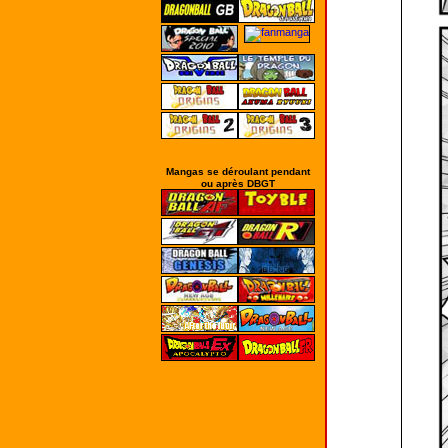
Mangas se déroulant pendant
ou après DBGT