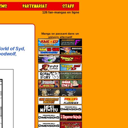
126 fan-mangas en ligne
Manga se passant dans un
univers alternatif
orld of Syd,
oodwolf,