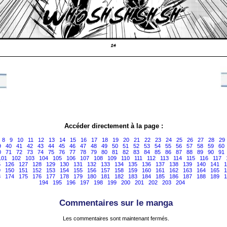
Accéder directement à la page :
8
9
10
11
12
13
14
15
16
17
18
19
20
21
22
23
24
25
26
27
28
29
9
40
41
42
43
44
45
46
47
48
49
50
51
52
53
54
55
56
57
58
59
60
0
71
72
73
74
75
76
77
78
79
80
81
82
83
84
85
86
87
88
89
90
91
101
102
103
104
105
106
107
108
109
110
111
112
113
114
115
116
117
5
126
127
128
129
130
131
132
133
134
135
136
137
138
139
140
141
1
9
150
151
152
153
154
155
156
157
158
159
160
161
162
163
164
165
1
3
174
175
176
177
178
179
180
181
182
183
184
185
186
187
188
189
1
194
195
196
197
198
199
200
201
202
203
204
Commentaires sur le manga
Les commentaires sont maintenant fermés.