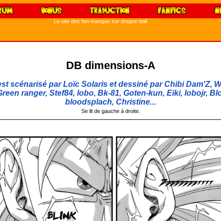
Le site des fan-mangas sur dragon ball
DB dimensions-A
t scénarisé par Loïc Solaris et dessiné par Chibi Dam'Z, W
reen ranger, Stef84, lobo, Bk-81, Goten-kun, Eiki, lobojr, Bl
bloodsplach, Christine...
Se lit de gauche à droite.