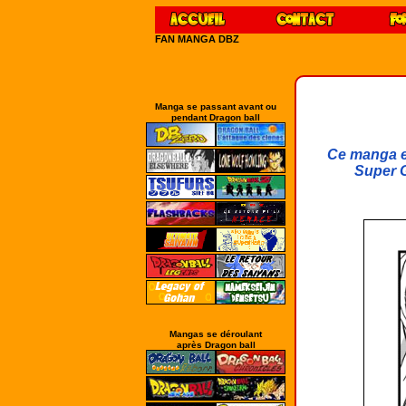
FAN MANGA DBZ
Manga se passant avant ou
pendant Dragon ball
Ce manga es
Super G
Mangas se déroulant
après Dragon ball