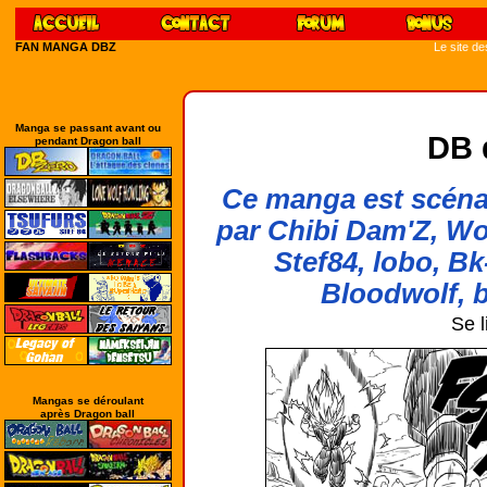
FAN MANGA DBZ
Le site d
Manga se passant avant ou
DB 
pendant Dragon ball
Ce manga est scénar
par Chibi Dam'Z, Wo
Stef84, lobo, Bk
Bloodwolf, b
Se l
Mangas se déroulant
après Dragon ball