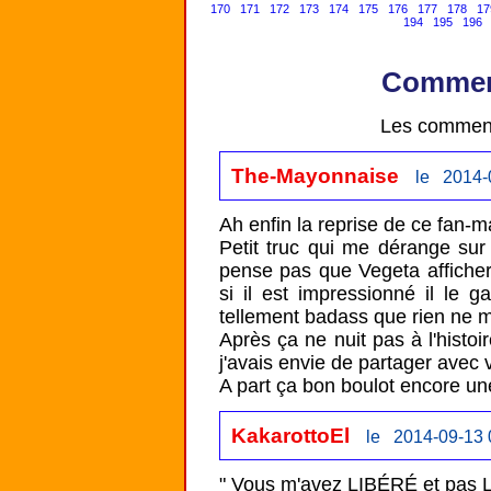
170
171
172
173
174
175
176
177
178
17
194
195
196
Comment
Les comment
The-Mayonnaise
le 2014-
Ah enfin la reprise de ce fan-ma
Petit truc qui me dérange sur l
pense pas que Vegeta affiche
si il est impressionné il le ga
tellement badass que rien ne m
Après ça ne nuit pas à l'histoir
j'avais envie de partager avec v
A part ça bon boulot encore une
KakarottoEl
le 2014-09-13 
" Vous m'avez LIBÉRÉ et pas 