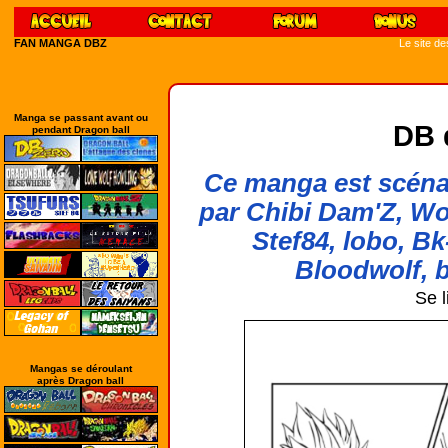
FAN MANGA DBZ
Le site d
Manga se passant avant ou
DB 
pendant Dragon ball
Ce manga est scénar
par Chibi Dam'Z, Wo
Stef84, lobo, Bk
Bloodwolf, b
Se l
Mangas se déroulant
après Dragon ball