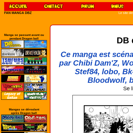
FAN MANGA DBZ
Le site d
Manga se passant avant ou
DB 
pendant Dragon ball
Ce manga est scénar
par Chibi Dam'Z, Wo
Stef84, lobo, Bk
Bloodwolf, b
Se l
Mangas se déroulant
après Dragon ball